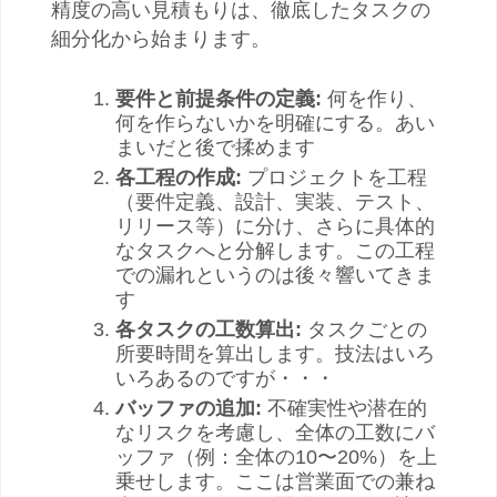
精度の高い見積もりは、徹底したタスクの
細分化から始まります。
要件と前提条件の定義:
何を作り、
何を作らないかを明確にする。あい
まいだと後で揉めます
各工程の作成:
プロジェクトを工程
（要件定義、設計、実装、テスト、
リリース等）に分け、さらに具体的
なタスクへと分解します。この工程
での漏れというのは後々響いてきま
す
各タスクの工数算出:
タスクごとの
所要時間を算出します。技法はいろ
いろあるのですが・・・
バッファの追加:
不確実性や潜在的
なリスクを考慮し、全体の工数にバ
ッファ（例：全体の10〜20%）を上
乗せします。ここは営業面での兼ね