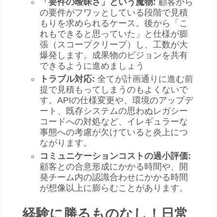
「要件の曖昧さ」という魔物:
顧客から
の要件がフワッとしている段階で見積
もりを求められるケース。後から「こ
れもできると思っていた」と仕様が膨
張（スコープクリープ）し、工数が大
爆発します。成果物のビジョンを共有
できるように進めましょう
トラブル対応:
全てが計画通りに進む前
提で見積もってしまうのもよくないで
す。APIの仕様変更や、環境のアップデ
ート、既存システムの思わぬレガシー
コードへの対処など、イレギュラーな
事態への考慮が欠けていると炎上につ
ながります。
コミュニケーションコストの過小評価:
顧客との合意形成にかかる時間や、開
発チーム内の認識合わせにかかる時間
が想像以上に膨らむことがあります。
経験に勝るものなし！日常