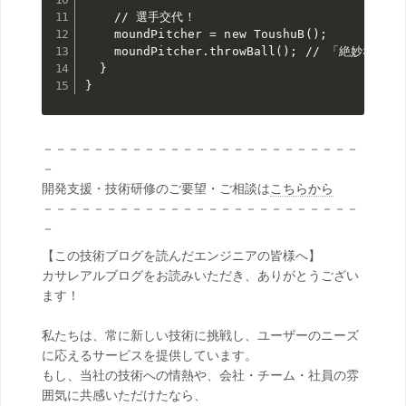
    // 選手交代！

    moundPitcher = new ToushuB();

    moundPitcher.throwBall(); // 「絶妙
  }

}
－－－－－－－－－－－－－－－－－－－－－－－－－
－
開発支援・技術研修のご要望・ご相談は
こちらから
－－－－－－－－－－－－－－－－－－－－－－－－－
－
【この技術ブログを読んだエンジニアの皆様へ】
カサレアルブログをお読みいただき、ありがとうござい
ます！
私たちは、常に新しい技術に挑戦し、ユーザーのニーズ
に応えるサービスを提供しています。
もし、当社の技術への情熱や、会社・チーム・社員の雰
囲気に共感いただけたなら、