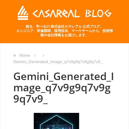
創る、学べるの 株式会社カサレアル 公式ブログ。
エンジニア、研修講師、採用担当、マーケチームから、技術情
報や会社情報をお届けします。
Home
Gemini_Generated_Image_q7v9g9q7v9g9q7v9_
Gemini_Generated_I
mage_q7v9g9q7v9g
9q7v9_