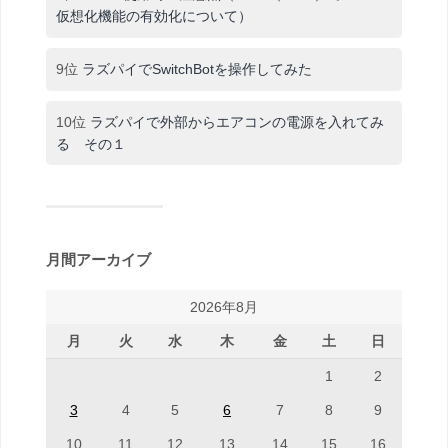
仮想化機能の有効化について）
9位
ラズパイでSwitchBotを操作してみた
10位
ラズパイで外部からエアコンの電源を入れてみ
る その１
月間アーカイブ
2026年8月
月
火
水
木
金
土
日
1
2
3
4
5
6
7
8
9
10
11
12
13
14
15
16