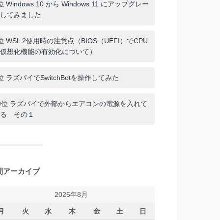
位
Windows 10 から Windows 11 にアップグレー
してみました
位
WSL 2使用時の注意点（BIOS（UEFI）でCPU
仮想化機能の有効化について）
位
ラズパイでSwitchBotを操作してみた
0位
ラズパイで外部からエアコンの電源を入れて
る その１
間アーカイブ
2026年8月
月
火
水
木
金
土
日