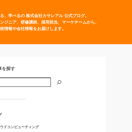
る、学べるの 株式会社カサレアル 公式ブログ。
ンジニア、研修講師、採用担当、マーケチームから、
術情報や会社情報をお届けします。
事を探す
グ
ウドコンピューティング