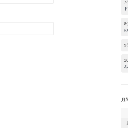
7
ド
8
の
9
1
み
月