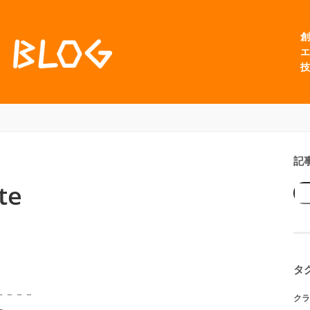
創
エ
技
記
te
タ
－－－－
クラ
ら