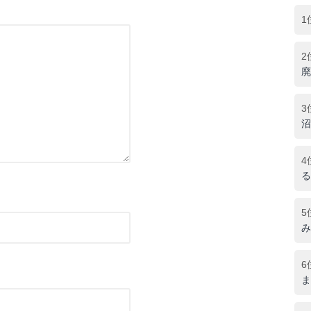
1
2
廃
3
沼
4
る
5
み
6
ま