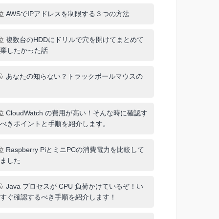
位
AWSでIPアドレスを制限する３つの方法
位
複数台のHDDにドリルで穴を開けてまとめて
棄したかった話
位
あなたの知らない？トラックボールマウスの
位
CloudWatch の費用が高い！そんな時に確認す
べきポイントと手順を紹介します。
位
Raspberry PiとミニPCの消費電力を比較して
ました
位
Java プロセスが CPU 負荷かけているぞ！い
すぐ確認するべき手順を紹介します！