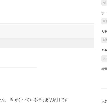
AI
サー
研
人事
採
スキ
ス
共通
ん。 ※ が付いている欄は必須項目です
人気