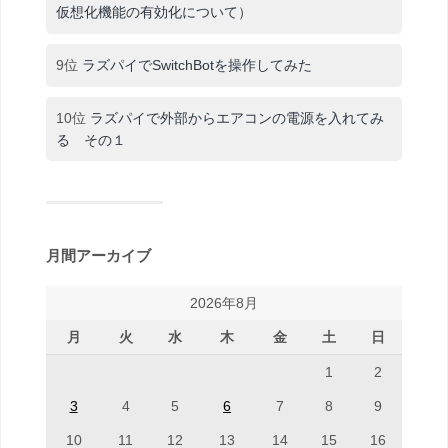
仮想化機能の有効化について）
9位
ラズパイでSwitchBotを操作してみた
10位
ラズパイで外部からエアコンの電源を入れてみ
る その１
月間アーカイブ
2026年8月
月
火
水
木
金
土
日
1
2
3
4
5
6
7
8
9
10
11
12
13
14
15
16