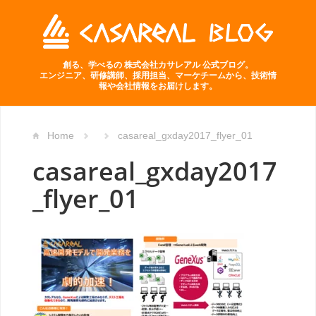
創る、学べるの 株式会社カサレアル 公式ブログ。
エンジニア、研修講師、採用担当、マーケチームから、技術情
報や会社情報をお届けします。
Home
casareal_gxday2017_flyer_01
casareal_gxday2017
_flyer_01