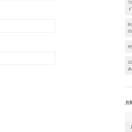
7
ド
8
の
9
1
み
月