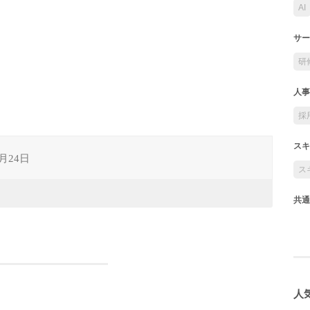
AI
サー
研
人事
採
スキ
0月24日
ス
共通
人気