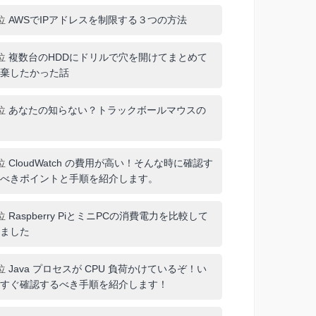
位
AWSでIPアドレスを制限する３つの方法
位
複数台のHDDにドリルで穴を開けてまとめて
棄したかった話
位
あなたの知らない？トラックボールマウスの
位
CloudWatch の費用が高い！そんな時に確認す
べきポイントと手順を紹介します。
位
Raspberry PiとミニPCの消費電力を比較して
ました
位
Java プロセスが CPU 負荷かけているぞ！い
すぐ確認するべき手順を紹介します！