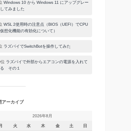
位
Windows 10 から Windows 11 にアップグレー
してみました
位
WSL 2使用時の注意点（BIOS（UEFI）でCPU
仮想化機能の有効化について）
位
ラズパイでSwitchBotを操作してみた
0位
ラズパイで外部からエアコンの電源を入れて
る その１
間アーカイブ
2026年8月
月
火
水
木
金
土
日