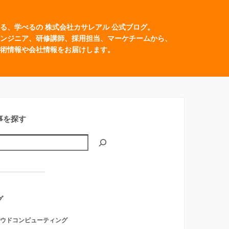
る、学べるの 株式会社カサレアル 公式ブログ。
ンジニア、研修講師、採用担当、マーケチームから、
術情報や会社情報をお届けします。
事を探す
グ
ウドコンピューティング