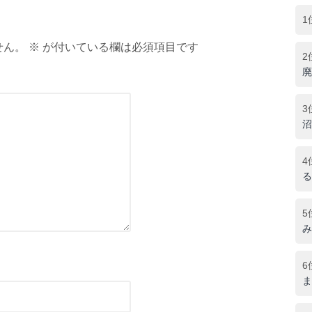
1
ん。 ※ が付いている欄は必須項目です
2
廃
3
沼
4
る
5
み
6
ま