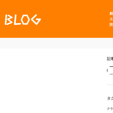
創
エ
技
記
タ
クラ