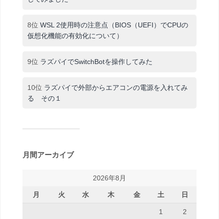
8位
WSL 2使用時の注意点（BIOS（UEFI）でCPUの
仮想化機能の有効化について）
9位
ラズパイでSwitchBotを操作してみた
10位
ラズパイで外部からエアコンの電源を入れてみ
る その１
月間アーカイブ
2026年8月
月
火
水
木
金
土
日
1
2