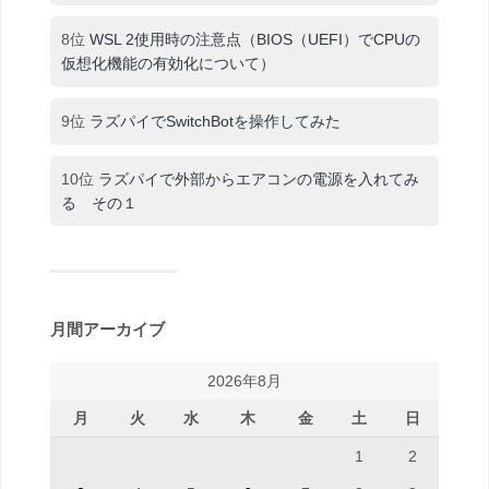
8位
WSL 2使用時の注意点（BIOS（UEFI）でCPUの
仮想化機能の有効化について）
9位
ラズパイでSwitchBotを操作してみた
10位
ラズパイで外部からエアコンの電源を入れてみ
る その１
月間アーカイブ
2026年8月
月
火
水
木
金
土
日
1
2