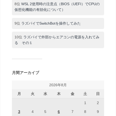
8位
WSL 2使用時の注意点（BIOS（UEFI）でCPUの
仮想化機能の有効化について）
9位
ラズパイでSwitchBotを操作してみた
10位
ラズパイで外部からエアコンの電源を入れてみ
る その１
月間アーカイブ
2026年8月
月
火
水
木
金
土
日
1
2
3
4
5
6
7
8
9