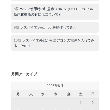
8位
WSL 2使用時の注意点（BIOS（UEFI）でCPUの
仮想化機能の有効化について）
9位
ラズパイでSwitchBotを操作してみた
10位
ラズパイで外部からエアコンの電源を入れてみ
る その１
月間アーカイブ
2026年8月
月
火
水
木
金
土
日
1
2