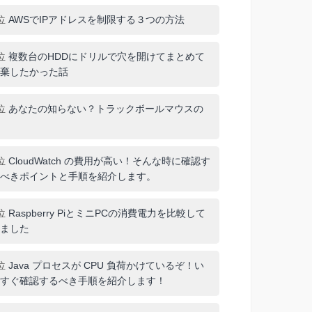
位
AWSでIPアドレスを制限する３つの方法
位
複数台のHDDにドリルで穴を開けてまとめて
棄したかった話
位
あなたの知らない？トラックボールマウスの
位
CloudWatch の費用が高い！そんな時に確認す
べきポイントと手順を紹介します。
位
Raspberry PiとミニPCの消費電力を比較して
ました
位
Java プロセスが CPU 負荷かけているぞ！い
すぐ確認するべき手順を紹介します！