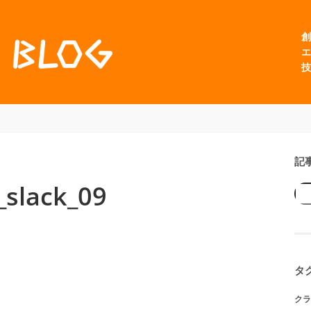
創
エ
技
記
_slack_09
タ
クラ