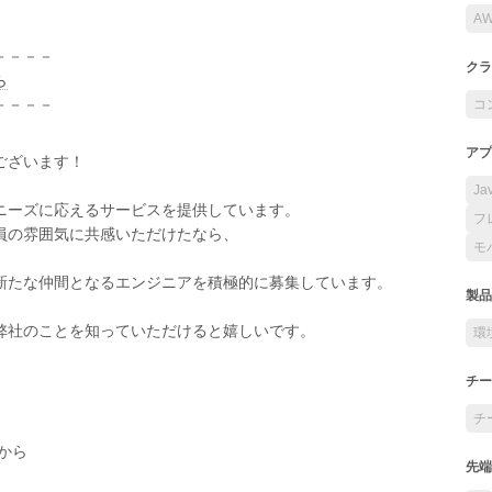
A
－－－－
クラ
ら
－－－－
コ
アプ
ございます！
Ja
ニーズに応えるサービスを提供しています。
フ
員の雰囲気に共感いただけたなら、
モ
新たな仲間となるエンジニアを積極的に募集しています。
製品
弊社のことを知っていただけると嬉しいです。
環
チー
チ
から
先端