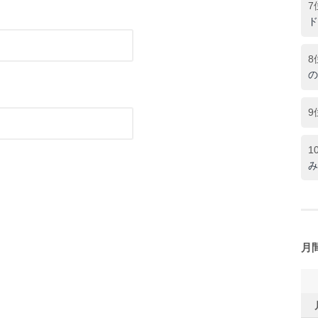
7
ド
8
の
9
1
み
月