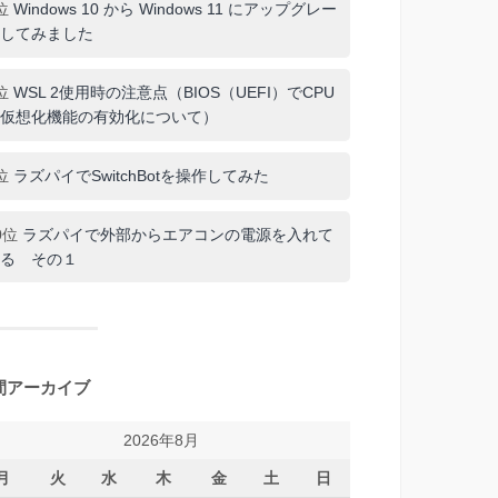
位
Windows 10 から Windows 11 にアップグレー
してみました
位
WSL 2使用時の注意点（BIOS（UEFI）でCPU
仮想化機能の有効化について）
位
ラズパイでSwitchBotを操作してみた
0位
ラズパイで外部からエアコンの電源を入れて
る その１
間アーカイブ
2026年8月
月
火
水
木
金
土
日