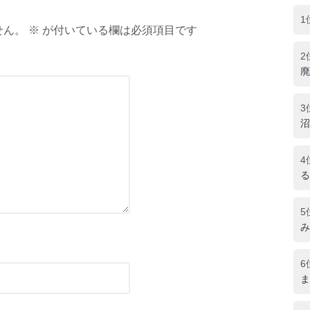
1
ん。 ※ が付いている欄は必須項目です
2
廃
3
沼
4
る
5
み
6
ま