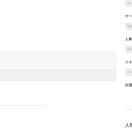
AI
サー
研
人事
採
スキ
ス
共通
人気