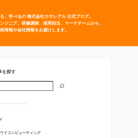
る、学べるの 株式会社カサレアル 公式ブログ。
ンジニア、研修講師、採用担当、マーケチームから、
術情報や会社情報をお届けします。
事を探す
グ
ウドコンピューティング