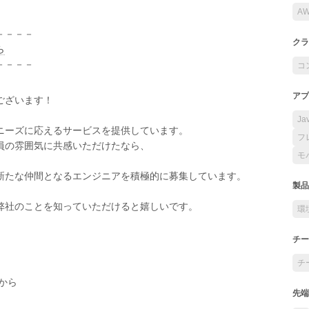
A
－－－－
クラ
ら
－－－－
コ
アプ
ございます！
Ja
ニーズに応えるサービスを提供しています。
フ
員の雰囲気に共感いただけたなら、
モ
新たな仲間となるエンジニアを積極的に募集しています。
製品
弊社のことを知っていただけると嬉しいです。
環
チー
チ
から
先端