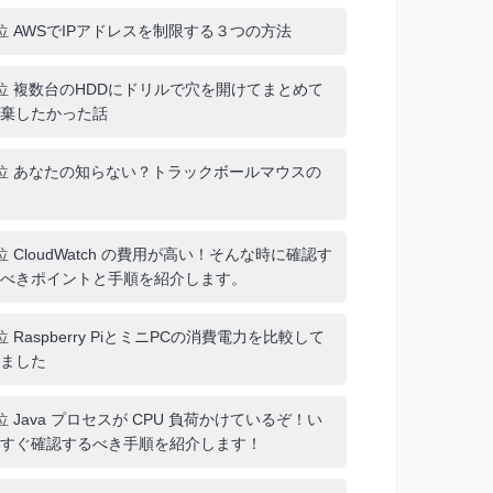
位
AWSでIPアドレスを制限する３つの方法
位
複数台のHDDにドリルで穴を開けてまとめて
棄したかった話
位
あなたの知らない？トラックボールマウスの
位
CloudWatch の費用が高い！そんな時に確認す
べきポイントと手順を紹介します。
位
Raspberry PiとミニPCの消費電力を比較して
ました
位
Java プロセスが CPU 負荷かけているぞ！い
すぐ確認するべき手順を紹介します！