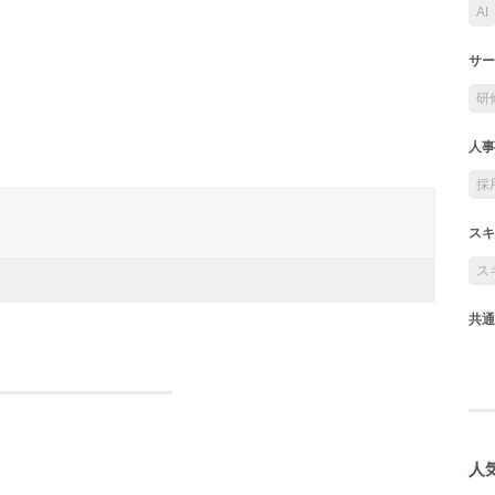
AI
サー
研
人事
採
スキ
ス
共通
人気