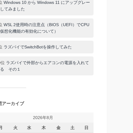
位
Windows 10 から Windows 11 にアップグレー
してみました
位
WSL 2使用時の注意点（BIOS（UEFI）でCPU
仮想化機能の有効化について）
位
ラズパイでSwitchBotを操作してみた
0位
ラズパイで外部からエアコンの電源を入れて
る その１
間アーカイブ
2026年8月
月
火
水
木
金
土
日