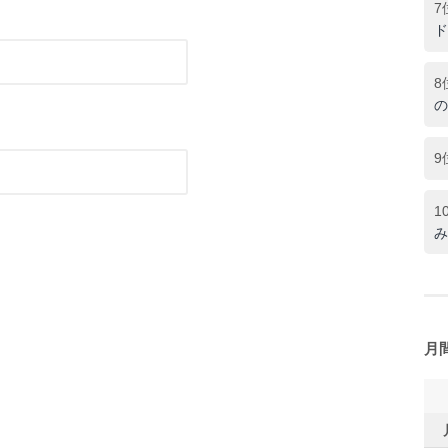
7
ド
8
の
9
1
み
月