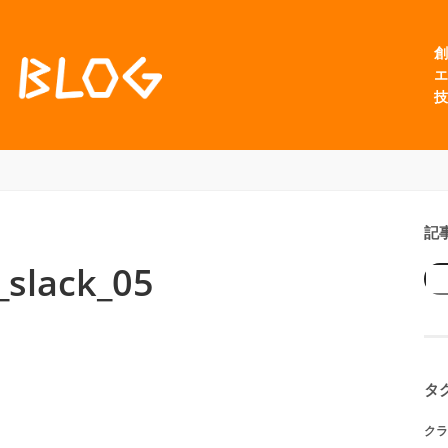
創
エ
技
記
_slack_05
タ
クラ