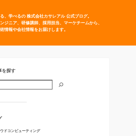
る、学べるの 株式会社カサレアル 公式ブログ。
ンジニア、研修講師、採用担当、マーケチームから、
術情報や会社情報をお届けします。
事を探す
グ
ウドコンピューティング