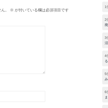
1
ん。 ※ が付いている欄は必須項目です
2
廃
3
沼
4
る
5
み
6
ま