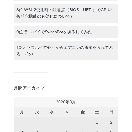
8位
WSL 2使用時の注意点（BIOS（UEFI）でCPUの
仮想化機能の有効化について）
9位
ラズパイでSwitchBotを操作してみた
10位
ラズパイで外部からエアコンの電源を入れてみ
る その１
月間アーカイブ
2026年8月
月
火
水
木
金
土
日
1
2