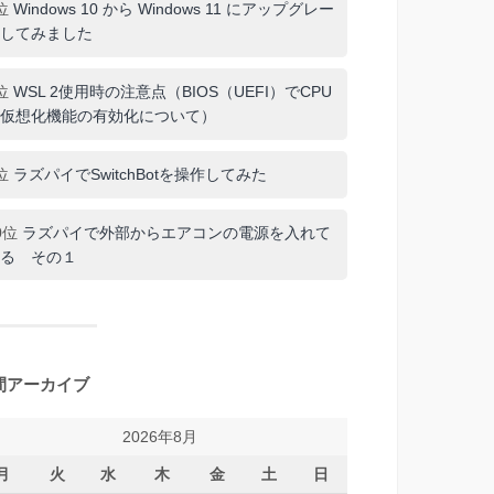
位
Windows 10 から Windows 11 にアップグレー
してみました
位
WSL 2使用時の注意点（BIOS（UEFI）でCPU
仮想化機能の有効化について）
位
ラズパイでSwitchBotを操作してみた
0位
ラズパイで外部からエアコンの電源を入れて
る その１
間アーカイブ
2026年8月
月
火
水
木
金
土
日