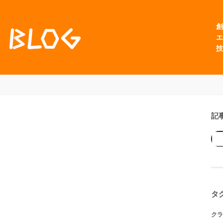
創
エ
技
記
タ
クラ