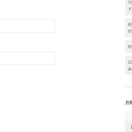
7
ド
8
の
9
1
み
月