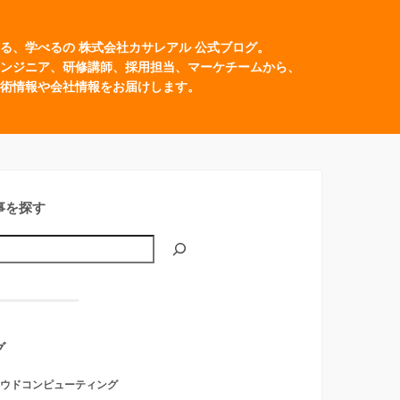
る、学べるの 株式会社カサレアル 公式ブログ。
ンジニア、研修講師、採用担当、マーケチームから、
術情報や会社情報をお届けします。
事を探す
グ
ウドコンピューティング