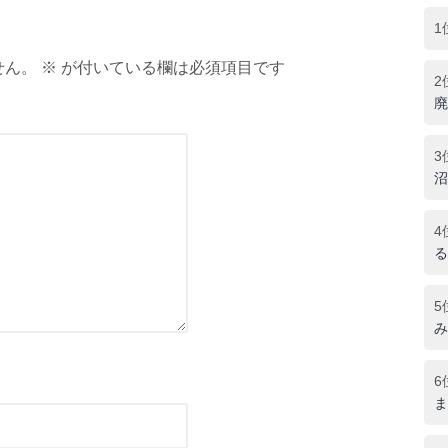
1
ん。 ※ が付いている欄は必須項目です
2
廃
3
沼
4
る
5
み
6
ま