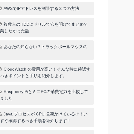
位
AWSでIPアドレスを制限する３つの方法
位
複数台のHDDにドリルで穴を開けてまとめて
棄したかった話
位
あなたの知らない？トラックボールマウスの
位
CloudWatch の費用が高い！そんな時に確認す
べきポイントと手順を紹介します。
位
Raspberry PiとミニPCの消費電力を比較して
ました
位
Java プロセスが CPU 負荷かけているぞ！い
すぐ確認するべき手順を紹介します！