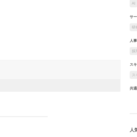
AI
サー
研
人事
採
スキ
ス
共通
人気