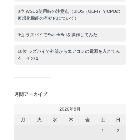
8位
WSL 2使用時の注意点（BIOS（UEFI）でCPUの
仮想化機能の有効化について）
9位
ラズパイでSwitchBotを操作してみた
10位
ラズパイで外部からエアコンの電源を入れてみ
る その１
月間アーカイブ
2026年8月
月
火
水
木
金
土
日
1
2