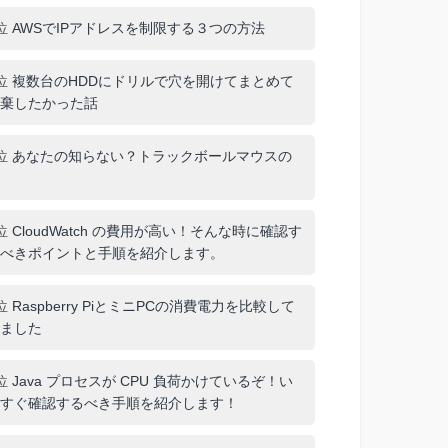
位
AWSでIPアドレスを制限する３つの方法
位
複数台のHDDにドリルで穴を開けてまとめて
棄したかった話
位
あなたの知らない？トラックボールマウスの
位
CloudWatch の費用が高い！そんな時に確認す
べきポイントと手順を紹介します。
位
Raspberry PiとミニPCの消費電力を比較して
ました
位
Java プロセスが CPU 負荷かけているぞ！い
すぐ確認するべき手順を紹介します！