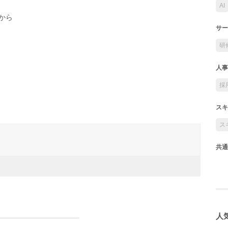
AI
から
サー
研
人事
採
スキ
ス
共通
人気