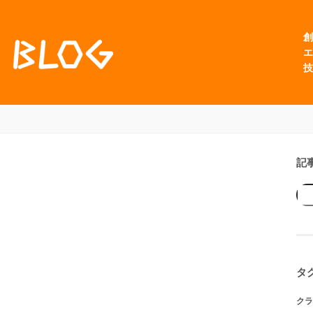
創
エ
技
記
タ
クラ