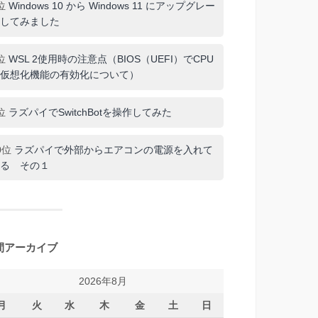
位
Windows 10 から Windows 11 にアップグレー
してみました
位
WSL 2使用時の注意点（BIOS（UEFI）でCPU
仮想化機能の有効化について）
位
ラズパイでSwitchBotを操作してみた
0位
ラズパイで外部からエアコンの電源を入れて
る その１
間アーカイブ
2026年8月
月
火
水
木
金
土
日