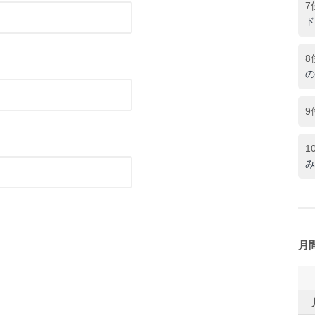
7
ド
8
の
9
1
み
月