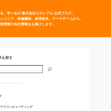
る、学べるの 株式会社カサレアル 公式ブログ。
ンジニア、研修講師、採用担当、マーケチームから、
術情報や会社情報をお届けします。
事を探す
グ
ウドコンピューティング