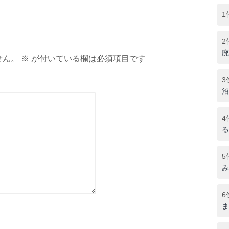
1
2
廃
ん。 ※ が付いている欄は必須項目です
3
沼
4
る
5
み
6
ま