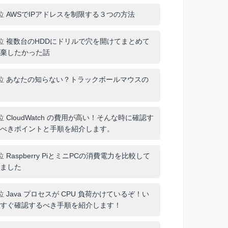
位
AWSでIPアドレスを制限する３つの方法
位
複数台のHDDにドリルで穴を開けてまとめて
棄したかった話
位
あなたの知らない？トラックボールマウスの
位
CloudWatch の費用が高い！そんな時に確認す
べきポイントと手順を紹介します。
位
Raspberry PiとミニPCの消費電力を比較して
ました
位
Java プロセスが CPU 負荷かけているぞ！い
すぐ確認するべき手順を紹介します！