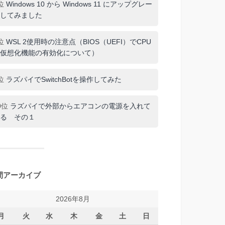
位
Windows 10 から Windows 11 にアップグレー
してみました
位
WSL 2使用時の注意点（BIOS（UEFI）でCPU
仮想化機能の有効化について）
位
ラズパイでSwitchBotを操作してみた
0位
ラズパイで外部からエアコンの電源を入れて
る その１
間アーカイブ
2026年8月
月
火
水
木
金
土
日