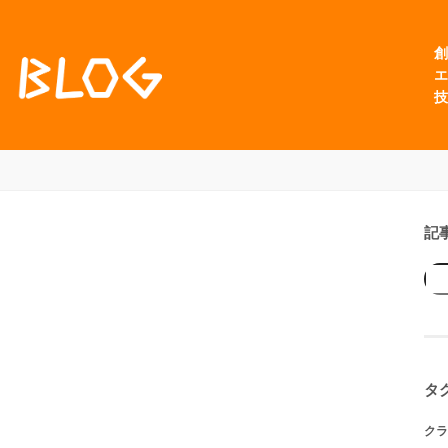
創
エ
技
記
タ
クラ