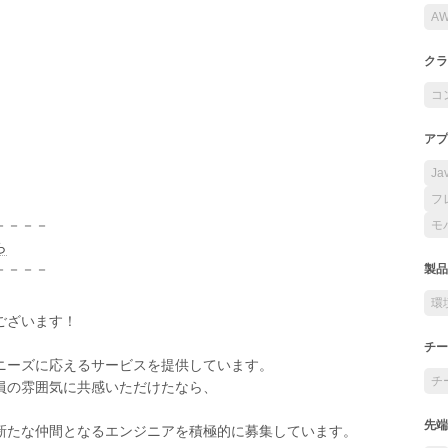
A
クラ
コ
アプ
Ja
フ
－－－－
モ
ら
－－－－
製品
環
ございます！
チー
ニーズに応えるサービスを提供しています。
チ
員の雰囲気に共感いただけたなら、
先端
新たな仲間となるエンジニアを積極的に募集しています。