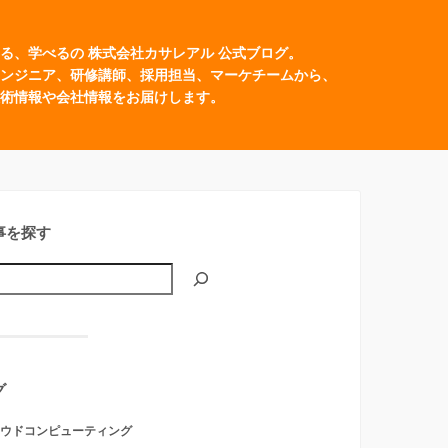
る、学べるの 株式会社カサレアル 公式ブログ。
ンジニア、研修講師、採用担当、マーケチームから、
術情報や会社情報をお届けします。
事を探す
グ
ウドコンピューティング