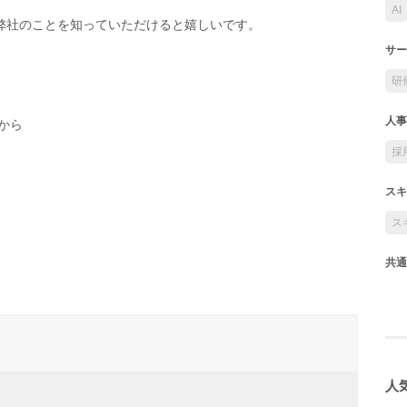
AI
弊社のことを知っていただけると嬉しいです。
サー
研
人事
から
採
スキ
ス
共通
人気