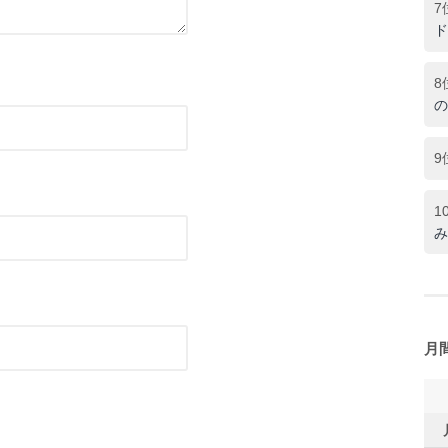
7
ド
8
の
9
1
み
月