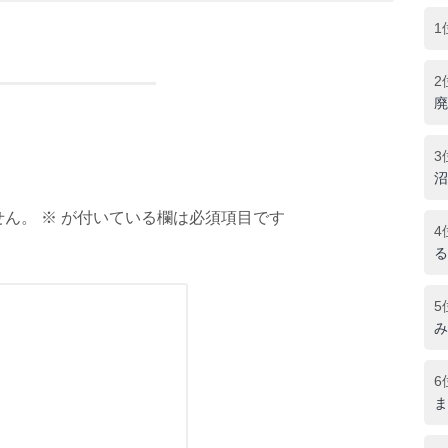
1
2
廃
3
沼
ん。 ※ が付いている欄は必須項目です
4
る
5
み
6
ま