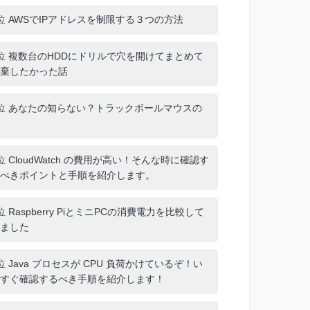
位
AWSでIPアドレスを制限する３つの方法
位
複数台のHDDにドリルで穴を開けてまとめて
棄したかった話
位
あなたの知らない？トラックボールマウスの
位
CloudWatch の費用が高い！そんな時に確認す
べきポイントと手順を紹介します。
位
Raspberry PiとミニPCの消費電力を比較して
ました
位
Java プロセスが CPU 負荷かけているぞ！い
すぐ確認するべき手順を紹介します！