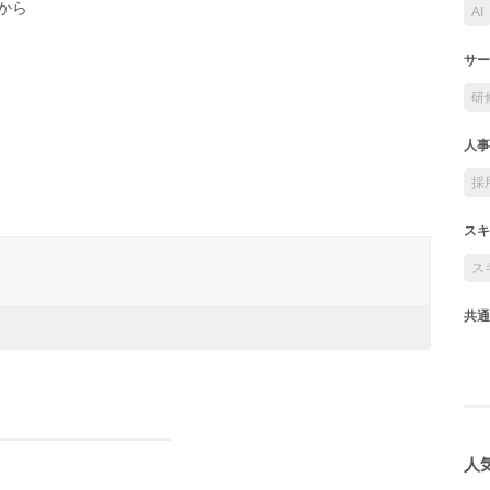
から
AI
サー
研
人事
採
スキ
ス
共通
人気