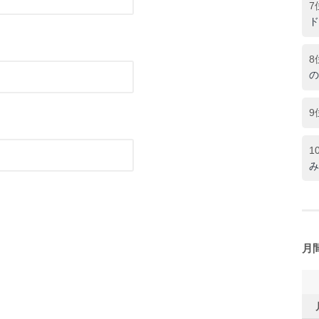
7
ド
8
の
9
1
み
月