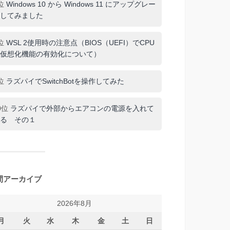
位
Windows 10 から Windows 11 にアップグレー
してみました
位
WSL 2使用時の注意点（BIOS（UEFI）でCPU
仮想化機能の有効化について）
位
ラズパイでSwitchBotを操作してみた
0位
ラズパイで外部からエアコンの電源を入れて
る その１
間アーカイブ
2026年8月
月
火
水
木
金
土
日