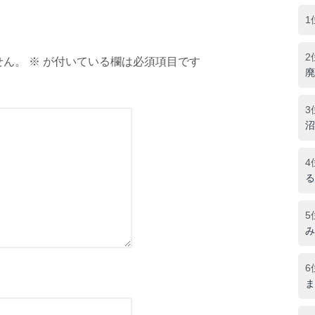
1
2
ん。 ※ が付いている欄は必須項目です
廃
3
沼
4
る
5
み
6
ま