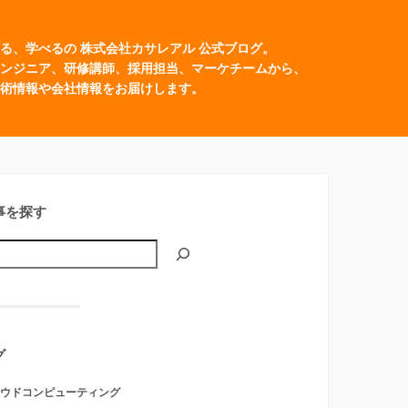
る、学べるの 株式会社カサレアル 公式ブログ。
ンジニア、研修講師、採用担当、マーケチームから、
術情報や会社情報をお届けします。
事を探す
グ
ウドコンピューティング