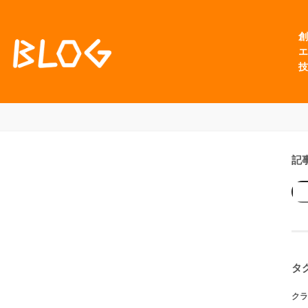
創
エ
技
記
タ
クラ