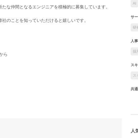
AI
新たな仲間となるエンジニアを積極的に募集しています。
サー
弊社のことを知っていただけると嬉しいです。
研
人事
採
から
スキ
ス
共通
人気