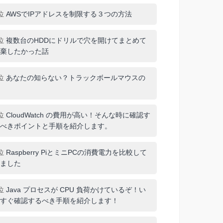
位
AWSでIPアドレスを制限する３つの方法
位
複数台のHDDにドリルで穴を開けてまとめて
棄したかった話
位
あなたの知らない？トラックボールマウスの
位
CloudWatch の費用が高い！そんな時に確認す
べきポイントと手順を紹介します。
位
Raspberry PiとミニPCの消費電力を比較して
ました
位
Java プロセスが CPU 負荷かけているぞ！い
すぐ確認するべき手順を紹介します！