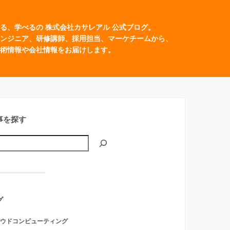
る、学べるの 株式会社カサレアル 公式ブログ。
ンジニア、研修講師、採用担当、マーケチームから、
術情報や会社情報をお届けします。
事を探す
グ
ウドコンピューティング