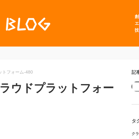
創
エ
技
記
ラットフォーム-480
leのクラウドプラットフォー
タ
クラ