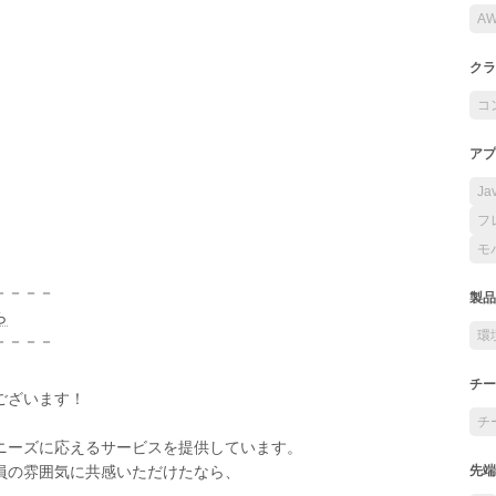
A
クラ
コ
アプ
Ja
フ
モ
－－－－
製品
ら
環
－－－－
チー
ございます！
チ
ニーズに応えるサービスを提供しています。
員の雰囲気に共感いただけたなら、
先端