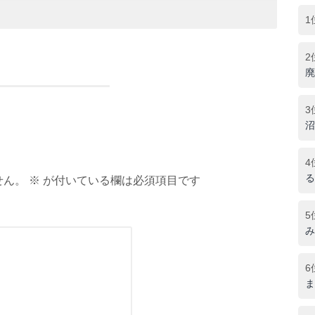
1
2
廃
3
沼
4
る
ん。 ※ が付いている欄は必須項目です
5
み
6
ま