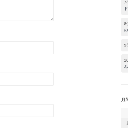
7
ド
8
の
9
1
み
月