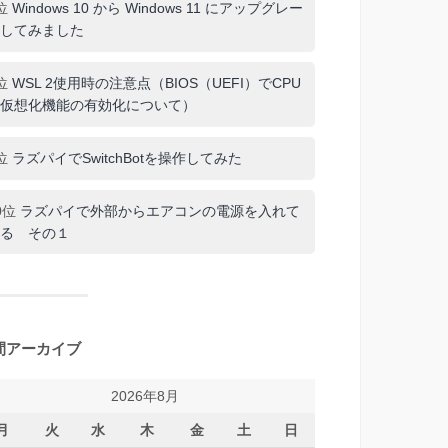
位
Windows 10 から Windows 11 にアップグレー
してみました
位
WSL 2使用時の注意点（BIOS（UEFI）でCPU
仮想化機能の有効化について）
位
ラズパイでSwitchBotを操作してみた
0位
ラズパイで外部からエアコンの電源を入れて
る その１
間アーカイブ
2026年8月
月
火
水
木
金
土
日