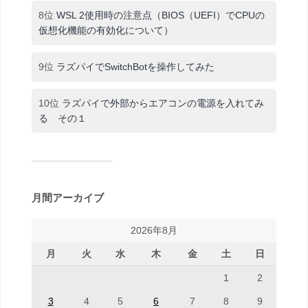
8位
WSL 2使用時の注意点（BIOS（UEFI）でCPUの
仮想化機能の有効化について）
9位
ラズパイでSwitchBotを操作してみた
10位
ラズパイで外部からエアコンの電源を入れてみ
る その１
月間アーカイブ
2026年8月
月
火
水
木
金
土
日
1
2
3
4
5
6
7
8
9