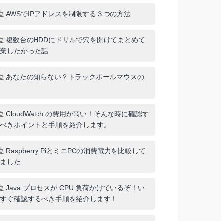
位
AWSでIPアドレスを制限する３つの方法
位
複数台のHDDにドリルで穴を開けてまとめて
棄したかった話
位
あなたの知らない？トラックボールマウスの
位
CloudWatch の費用が高い！そんな時に確認す
べきポイントと手順を紹介します。
位
Raspberry PiとミニPCの消費電力を比較して
ました
位
Java プロセスが CPU 負荷かけているぞ！い
すぐ確認するべき手順を紹介します！