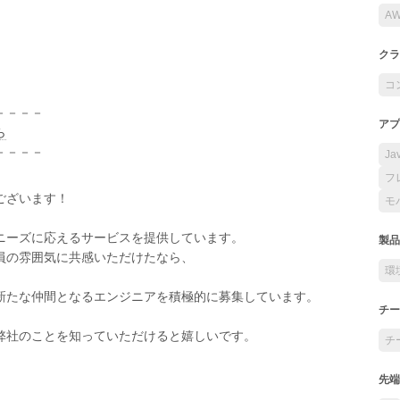
A
クラ
コ
－－－－
アプ
ら
－－－－
Ja
フ
ございます！
モ
ニーズに応えるサービスを提供しています。
製品
員の雰囲気に共感いただけたなら、
環
新たな仲間となるエンジニアを積極的に募集しています。
チー
弊社のことを知っていただけると嬉しいです。
チ
先端