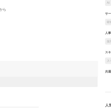
AI
から
サー
研
人事
採
スキ
ス
共通
人気