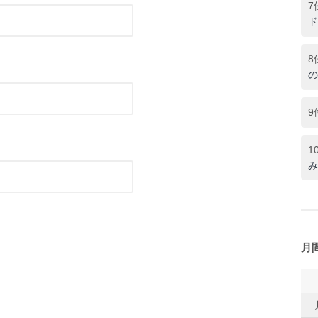
7
ド
8
の
9
1
み
月