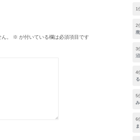
1
2
廃
ん。 ※ が付いている欄は必須項目です
3
沼
4
る
5
み
6
ま