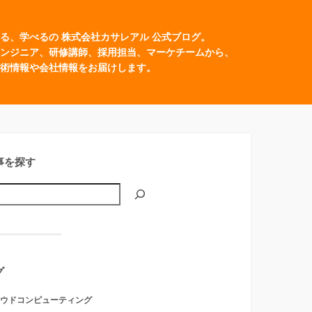
る、学べるの 株式会社カサレアル 公式ブログ。
ンジニア、研修講師、採用担当、マーケチームから、
術情報や会社情報をお届けします。
事を探す
グ
ウドコンピューティング