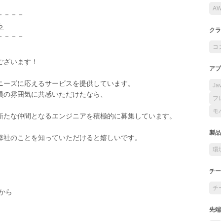
A
－－－－
ら
クラ
－－－－
コ
ございます！
アプ
ニーズに応えるサービスを提供しています。
Ja
員の雰囲気に共感いただけたなら、
フ
モ
新たな仲間となるエンジニアを積極的に募集しています。
製品
弊社のことを知っていただけると嬉しいです。
環
チー
チ
から
先端