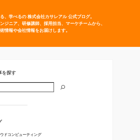
る、学べるの 株式会社カサレアル 公式ブログ。
ンジニア、研修講師、採用担当、マーケチームから、
術情報や会社情報をお届けします。
事を探す
グ
ウドコンピューティング