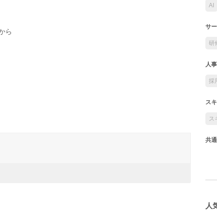
AI
サー
から
研
人事
採
スキ
ス
共通
人気