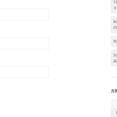
7
ド
8
の
9
1
み
月