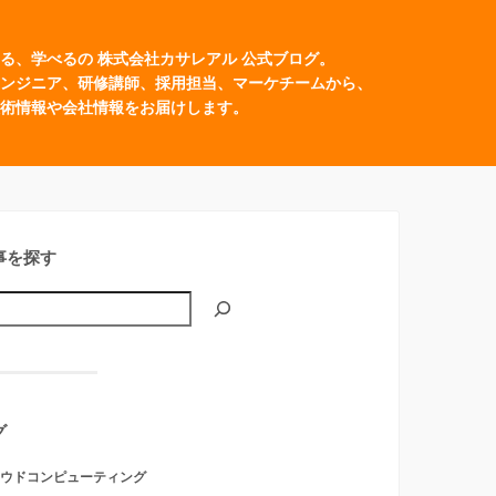
る、学べるの 株式会社カサレアル 公式ブログ。
ンジニア、研修講師、採用担当、マーケチームから、
術情報や会社情報をお届けします。
事を探す
グ
ウドコンピューティング