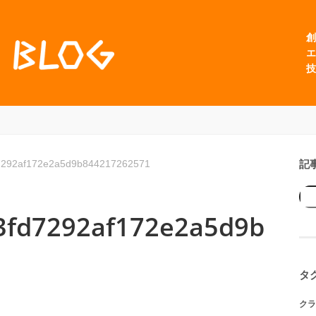
創
エ
技
記
7292af172e2a5d9b844217262571
3fd7292af172e2a5d9b
タ
クラ