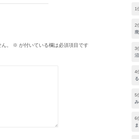
1
2
廃
ん。 ※ が付いている欄は必須項目です
3
沼
4
る
5
み
6
ま