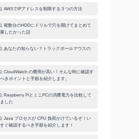
位
AWSでIPアドレスを制限する３つの方法
位
複数台のHDDにドリルで穴を開けてまとめて
棄したかった話
位
あなたの知らない？トラックボールマウスの
位
CloudWatch の費用が高い！そんな時に確認す
べきポイントと手順を紹介します。
位
Raspberry PiとミニPCの消費電力を比較して
ました
位
Java プロセスが CPU 負荷かけているぞ！い
すぐ確認するべき手順を紹介します！