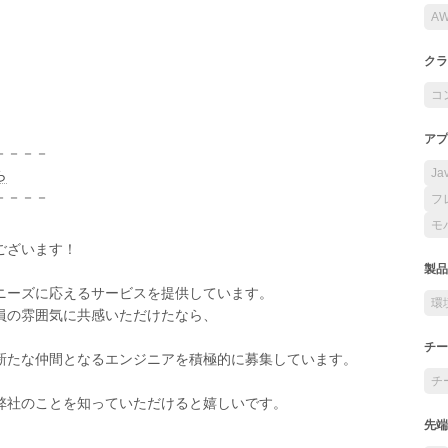
A
クラ
コ
アプ
－－－－
Ja
ら
－－－－
フ
モ
ございます！
製品
ニーズに応えるサービスを提供しています。
環
員の雰囲気に共感いただけたなら、
チー
新たな仲間となるエンジニアを積極的に募集しています。
チ
弊社のことを知っていただけると嬉しいです。
先端