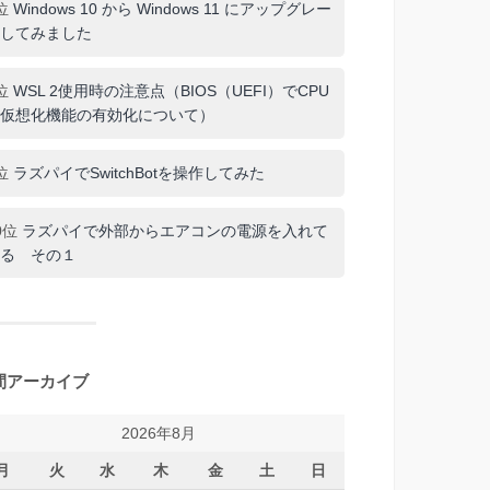
位
Windows 10 から Windows 11 にアップグレー
してみました
位
WSL 2使用時の注意点（BIOS（UEFI）でCPU
仮想化機能の有効化について）
位
ラズパイでSwitchBotを操作してみた
0位
ラズパイで外部からエアコンの電源を入れて
る その１
間アーカイブ
2026年8月
月
火
水
木
金
土
日