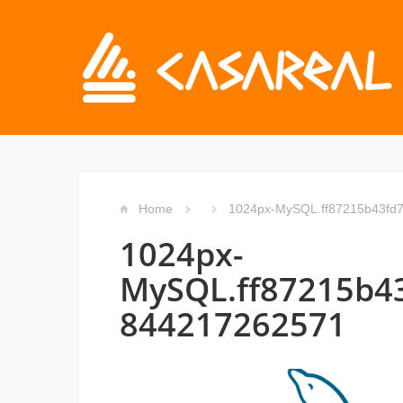
Home
1024px-MySQL.ff87215b43fd
1024px-
MySQL.ff87215b4
844217262571