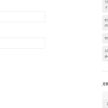
7
ド
8
の
9
1
み
月