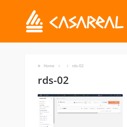
Home
rds-02
rds-02