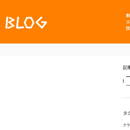
創
エ
技
記
タ
クラ