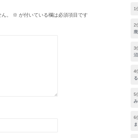
1
ん。 ※ が付いている欄は必須項目です
2
廃
3
沼
4
る
5
み
6
ま