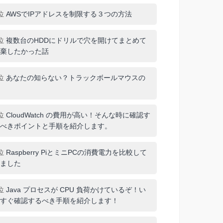
位
AWSでIPアドレスを制限する３つの方法
位
複数台のHDDにドリルで穴を開けてまとめて
棄したかった話
位
あなたの知らない？トラックボールマウスの
位
CloudWatch の費用が高い！そんな時に確認す
べきポイントと手順を紹介します。
位
Raspberry PiとミニPCの消費電力を比較して
ました
位
Java プロセスが CPU 負荷かけているぞ！い
すぐ確認するべき手順を紹介します！