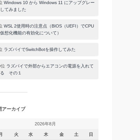
位
Windows 10 から Windows 11 にアップグレー
してみました
位
WSL 2使用時の注意点（BIOS（UEFI）でCPU
仮想化機能の有効化について）
位
ラズパイでSwitchBotを操作してみた
0位
ラズパイで外部からエアコンの電源を入れて
る その１
間アーカイブ
2026年8月
月
火
水
木
金
土
日