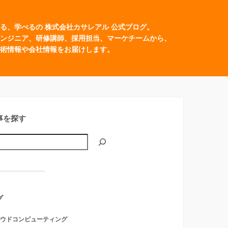
る、学べるの 株式会社カサレアル 公式ブログ。
ンジニア、研修講師、採用担当、マーケチームから、
術情報や会社情報をお届けします。
事を探す
グ
ウドコンピューティング