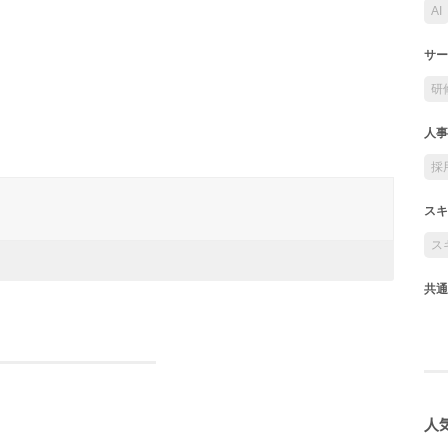
AI
サー
研
人事
採
スキ
ス
共通
人気