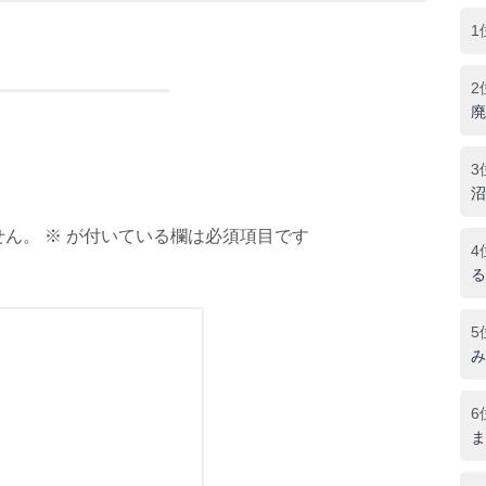
1
2
廃
3
沼
ん。 ※ が付いている欄は必須項目です
4
る
5
み
6
ま