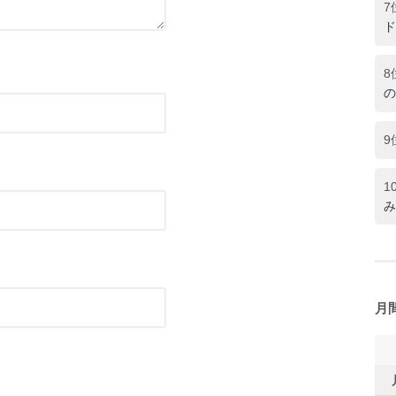
7
ド
8
の
9
1
み
月