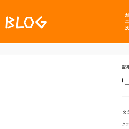
創
エ
技
記
タ
クラ