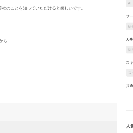
AI
弊社のことを知っていただけると嬉しいです。
サー
研
人事
から
採
スキ
ス
共通
人気