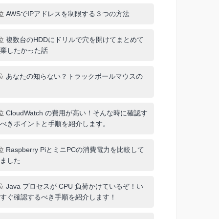
位
AWSでIPアドレスを制限する３つの方法
位
複数台のHDDにドリルで穴を開けてまとめて
棄したかった話
位
あなたの知らない？トラックボールマウスの
位
CloudWatch の費用が高い！そんな時に確認す
べきポイントと手順を紹介します。
位
Raspberry PiとミニPCの消費電力を比較して
ました
位
Java プロセスが CPU 負荷かけているぞ！い
すぐ確認するべき手順を紹介します！