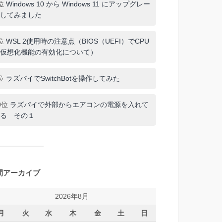
位
Windows 10 から Windows 11 にアップグレー
してみました
位
WSL 2使用時の注意点（BIOS（UEFI）でCPU
仮想化機能の有効化について）
位
ラズパイでSwitchBotを操作してみた
0位
ラズパイで外部からエアコンの電源を入れて
る その１
間アーカイブ
2026年8月
月
火
水
木
金
土
日