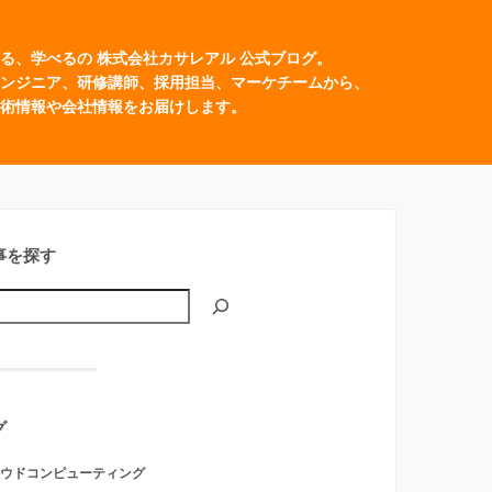
る、学べるの 株式会社カサレアル 公式ブログ。
ンジニア、研修講師、採用担当、マーケチームから、
術情報や会社情報をお届けします。
事を探す
グ
ウドコンピューティング