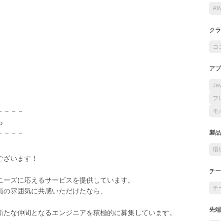
A
クラ
コ
アプ
Ja
フ
－－－－
モ
ら
－－－－
製品
環
ございます！
チー
ニーズに応えるサービスを提供しています。
チ
員の雰囲気に共感いただけたなら、
先端
新たな仲間となるエンジニアを積極的に募集しています。