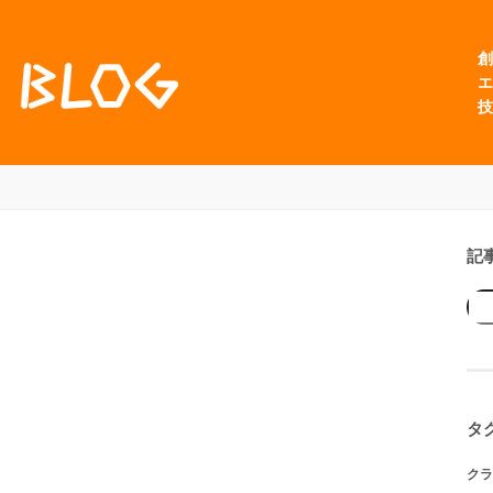
創
エ
技
記
タ
クラ