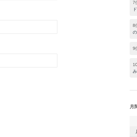
7
ド
8
の
9
1
み
月