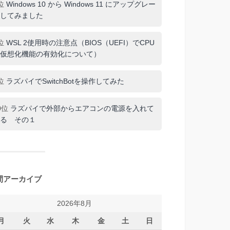
位
Windows 10 から Windows 11 にアップグレー
してみました
位
WSL 2使用時の注意点（BIOS（UEFI）でCPU
仮想化機能の有効化について）
位
ラズパイでSwitchBotを操作してみた
0位
ラズパイで外部からエアコンの電源を入れて
る その１
間アーカイブ
2026年8月
月
火
水
木
金
土
日