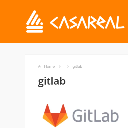
Home
gitlab
gitlab