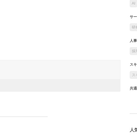
AI
サー
研
人事
採
スキ
ス
共通
人気