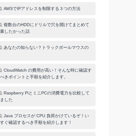
位
AWSでIPアドレスを制限する３つの方法
位
複数台のHDDにドリルで穴を開けてまとめて
棄したかった話
位
あなたの知らない？トラックボールマウスの
位
CloudWatch の費用が高い！そんな時に確認す
べきポイントと手順を紹介します。
位
Raspberry PiとミニPCの消費電力を比較して
ました
位
Java プロセスが CPU 負荷かけているぞ！い
すぐ確認するべき手順を紹介します！