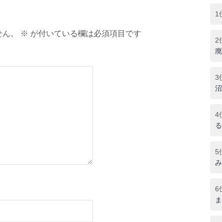
1
ん。 ※ が付いている欄は必須項目です
2
廃
3
沼
4
る
5
み
6
ま