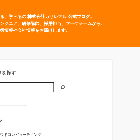
る、学べるの 株式会社カサレアル 公式ブログ。
ンジニア、研修講師、採用担当、マーケチームから、
術情報や会社情報をお届けします。
事を探す
グ
ウドコンピューティング