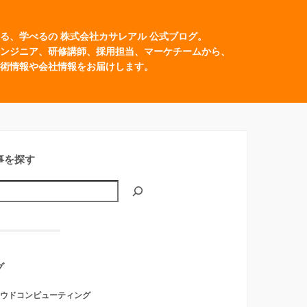
る、学べるの 株式会社カサレアル 公式ブログ。
ンジニア、研修講師、採用担当、マーケチームから、
術情報や会社情報をお届けします。
事を探す
グ
ウドコンピューティング