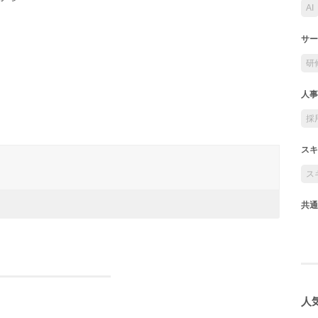
AI
サー
研
人事
採
スキ
ス
共通
人気