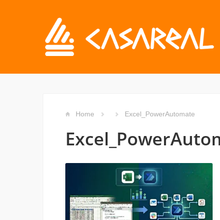
Home
Excel_PowerAutomate
Excel_PowerAuto