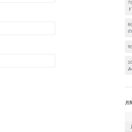
7
ド
8
の
9
1
み
月