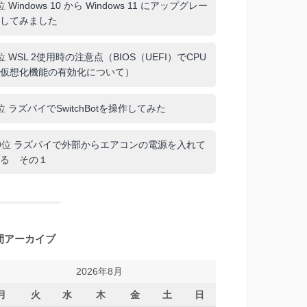
位
Windows 10 から Windows 11 にアップグレー
してみました
位
WSL 2使用時の注意点（BIOS（UEFI）でCPU
仮想化機能の有効化について）
位
ラズパイでSwitchBotを操作してみた
0位
ラズパイで外部からエアコンの電源を入れて
る その１
間アーカイブ
2026年8月
月
火
水
木
金
土
日