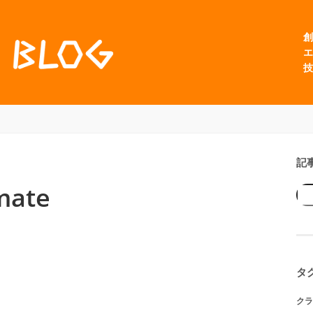
創
エ
技
記
mate
タ
クラ