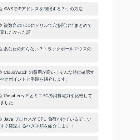
位
AWSでIPアドレスを制限する３つの方法
位
複数台のHDDにドリルで穴を開けてまとめて
棄したかった話
位
あなたの知らない？トラックボールマウスの
位
CloudWatch の費用が高い！そんな時に確認す
べきポイントと手順を紹介します。
位
Raspberry PiとミニPCの消費電力を比較して
ました
位
Java プロセスが CPU 負荷かけているぞ！い
すぐ確認するべき手順を紹介します！