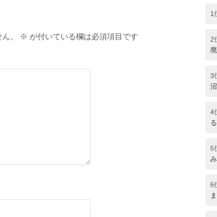
1
ん。 ※ が付いている欄は必須項目です
2
廃
3
沼
4
る
5
み
6
ま