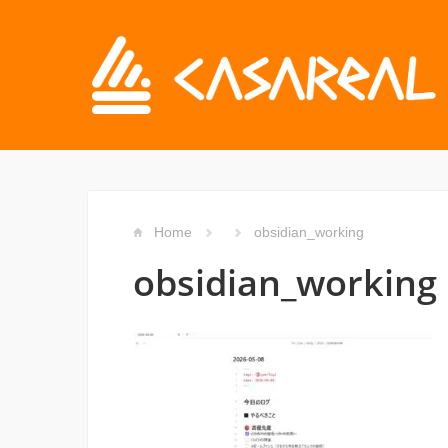
Home
obsidian_working
obsidian_working