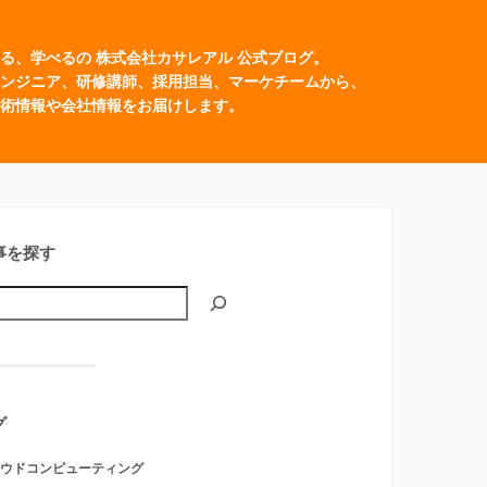
る、学べるの 株式会社カサレアル 公式ブログ。
ンジニア、研修講師、採用担当、マーケチームから、
術情報や会社情報をお届けします。
事を探す
グ
ウドコンピューティング