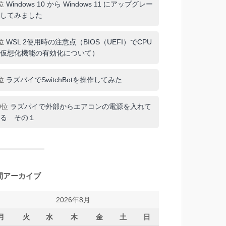
位
Windows 10 から Windows 11 にアップグレー
してみました
位
WSL 2使用時の注意点（BIOS（UEFI）でCPU
仮想化機能の有効化について）
位
ラズパイでSwitchBotを操作してみた
0位
ラズパイで外部からエアコンの電源を入れて
る その１
間アーカイブ
2026年8月
月
火
水
木
金
土
日