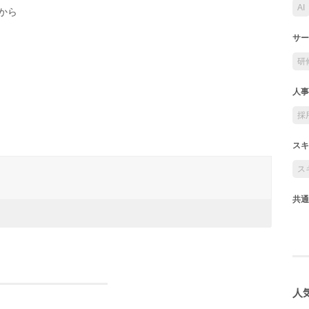
AI
から
サー
研
人事
採
スキ
ス
共通
人気