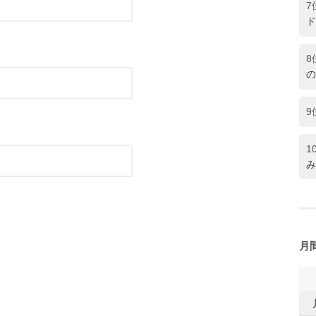
7
ド
8
の
9
1
み
月