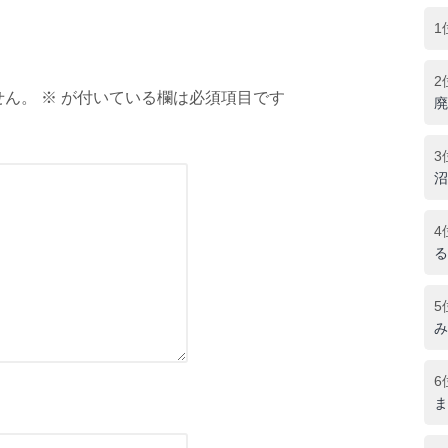
1
2
ん。 ※ が付いている欄は必須項目です
廃
3
沼
4
る
5
み
6
ま