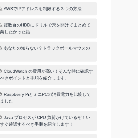
位
AWSでIPアドレスを制限する３つの方法
位
複数台のHDDにドリルで穴を開けてまとめて
棄したかった話
位
あなたの知らない？トラックボールマウスの
位
CloudWatch の費用が高い！そんな時に確認す
べきポイントと手順を紹介します。
位
Raspberry PiとミニPCの消費電力を比較して
ました
位
Java プロセスが CPU 負荷かけているぞ！い
すぐ確認するべき手順を紹介します！