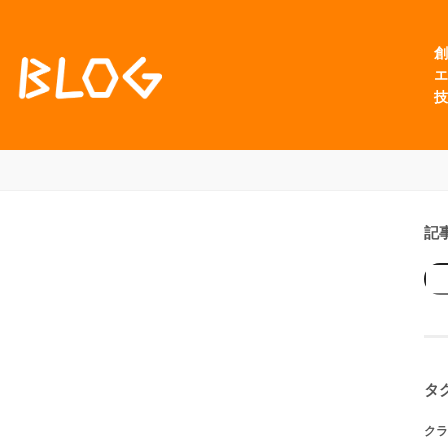
創
エ
技
記
タ
クラ