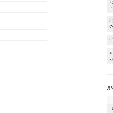
7
ド
8
の
9
1
み
月