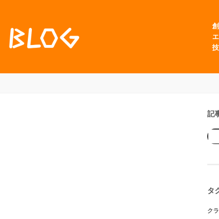
創
エ
技
記
タ
クラ