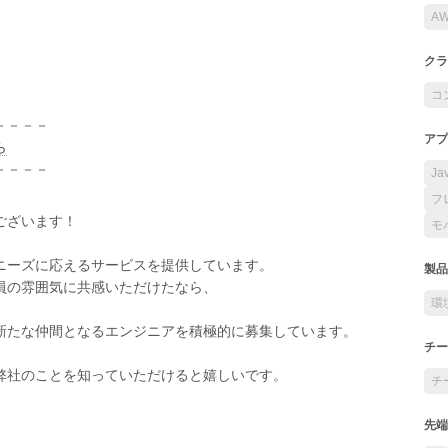
A
クラ
コ
－－－－
アプ
ら
－－－－
Ja
フ
ございます！
モ
ニーズに応えるサービスを提供しています。
製品
員の雰囲気に共感いただけたなら、
環
新たな仲間となるエンジニアを積極的に募集しています。
チー
弊社のことを知っていただけると嬉しいです。
チ
先端