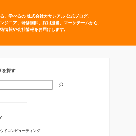
る、学べるの 株式会社カサレアル 公式ブログ。
ンジニア、研修講師、採用担当、マーケチームから、
術情報や会社情報をお届けします。
事を探す
グ
ウドコンピューティング