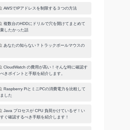
位
AWSでIPアドレスを制限する３つの方法
位
複数台のHDDにドリルで穴を開けてまとめて
棄したかった話
位
あなたの知らない？トラックボールマウスの
位
CloudWatch の費用が高い！そんな時に確認す
べきポイントと手順を紹介します。
位
Raspberry PiとミニPCの消費電力を比較して
ました
位
Java プロセスが CPU 負荷かけているぞ！い
すぐ確認するべき手順を紹介します！