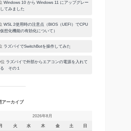
位
Windows 10 から Windows 11 にアップグレー
してみました
位
WSL 2使用時の注意点（BIOS（UEFI）でCPU
仮想化機能の有効化について）
位
ラズパイでSwitchBotを操作してみた
0位
ラズパイで外部からエアコンの電源を入れて
る その１
間アーカイブ
2026年8月
月
火
水
木
金
土
日