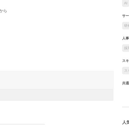
AI
から
サー
研
人事
採
スキ
ス
共通
人気