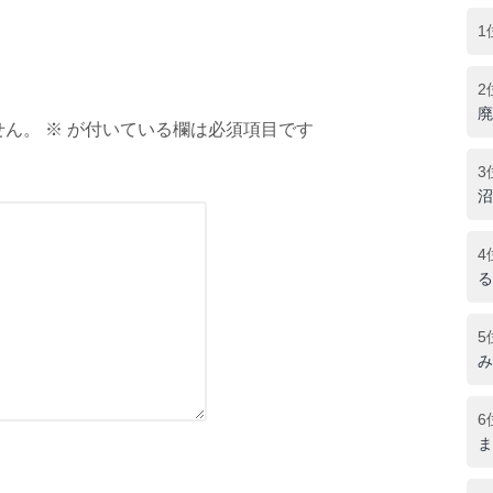
1
2
廃
ん。 ※ が付いている欄は必須項目です
3
沼
4
る
5
み
6
ま