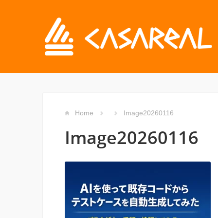
Home
Image20260116
Image20260116