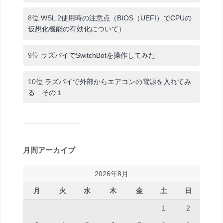
8位
WSL 2使用時の注意点（BIOS（UEFI）でCPUの
仮想化機能の有効化について）
9位
ラズパイでSwitchBotを操作してみた
10位
ラズパイで外部からエアコンの電源を入れてみ
る その１
月間アーカイブ
2026年8月
月
火
水
木
金
土
日
1
2