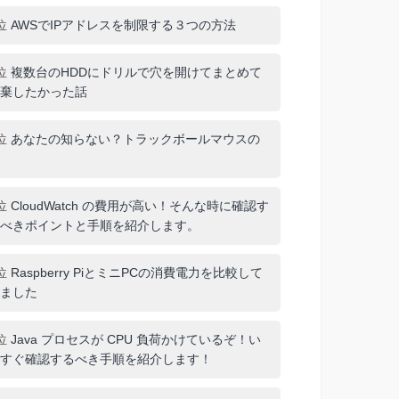
位
AWSでIPアドレスを制限する３つの方法
位
複数台のHDDにドリルで穴を開けてまとめて
棄したかった話
位
あなたの知らない？トラックボールマウスの
位
CloudWatch の費用が高い！そんな時に確認す
べきポイントと手順を紹介します。
位
Raspberry PiとミニPCの消費電力を比較して
ました
位
Java プロセスが CPU 負荷かけているぞ！い
すぐ確認するべき手順を紹介します！