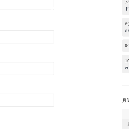
7
ド
8
の
9
1
み
月