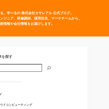
る、学べるの 株式会社カサレアル 公式ブログ。
ンジニア、研修講師、採用担当、マーケチームから、
術情報や会社情報をお届けします。
事を探す
グ
ウドコンピューティング