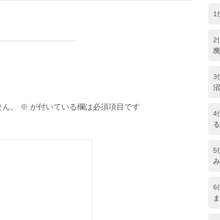
1
2
廃
3
沼
ん。 ※ が付いている欄は必須項目です
4
る
5
み
6
ま