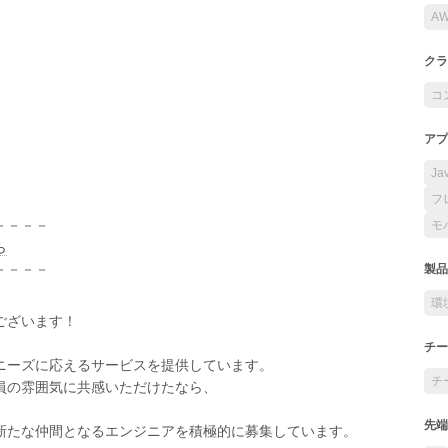
A
クラ
コ
アプ
Ja
フ
－－－－
モ
ら
－－－－
製品
環
ございます！
チー
ニーズに応えるサービスを提供しています。
チ
員の雰囲気に共感いただけたなら、
先端
新たな仲間となるエンジニアを積極的に募集しています。