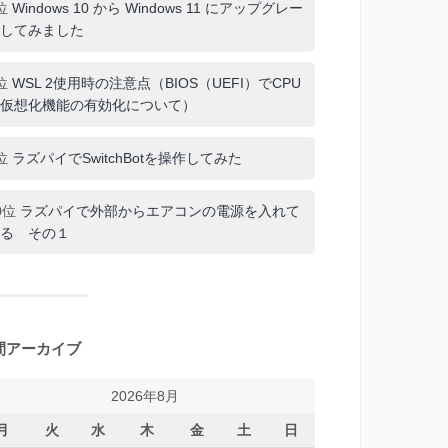
位
Windows 10 から Windows 11 にアップグレー
してみました
位
WSL 2使用時の注意点（BIOS（UEFI）でCPU
仮想化機能の有効化について）
位
ラズパイでSwitchBotを操作してみた
0位
ラズパイで外部からエアコンの電源を入れて
る その１
間アーカイブ
2026年8月
月
火
水
木
金
土
日