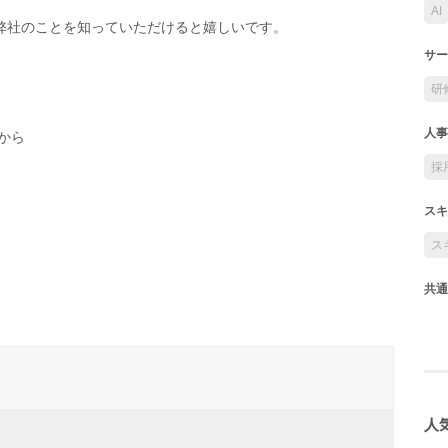
AI
弊社のことを知っていただけると嬉しいです。
サー
研
人事
から
採
スキ
ス
共通
人気