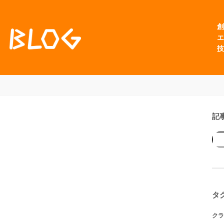
創
エ
技
記
タ
クラ