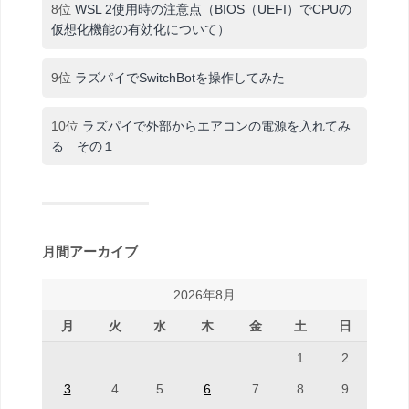
8位
WSL 2使用時の注意点（BIOS（UEFI）でCPUの
仮想化機能の有効化について）
9位
ラズパイでSwitchBotを操作してみた
10位
ラズパイで外部からエアコンの電源を入れてみ
る その１
月間アーカイブ
2026年8月
月
火
水
木
金
土
日
1
2
3
4
5
6
7
8
9