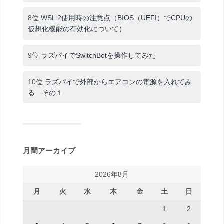
8位
WSL 2使用時の注意点（BIOS（UEFI）でCPUの
仮想化機能の有効化について）
9位
ラズパイでSwitchBotを操作してみた
10位
ラズパイで外部からエアコンの電源を入れてみ
る その１
月間アーカイブ
2026年8月
月
火
水
木
金
土
日
1
2