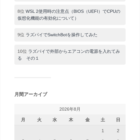
8位
WSL 2使用時の注意点（BIOS（UEFI）でCPUの
仮想化機能の有効化について）
9位
ラズパイでSwitchBotを操作してみた
10位
ラズパイで外部からエアコンの電源を入れてみ
る その１
月間アーカイブ
2026年8月
月
火
水
木
金
土
日
1
2