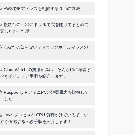
位
AWSでIPアドレスを制限する３つの方法
位
複数台のHDDにドリルで穴を開けてまとめて
棄したかった話
位
あなたの知らない？トラックボールマウスの
位
CloudWatch の費用が高い！そんな時に確認す
べきポイントと手順を紹介します。
位
Raspberry PiとミニPCの消費電力を比較して
ました
位
Java プロセスが CPU 負荷かけているぞ！い
すぐ確認するべき手順を紹介します！