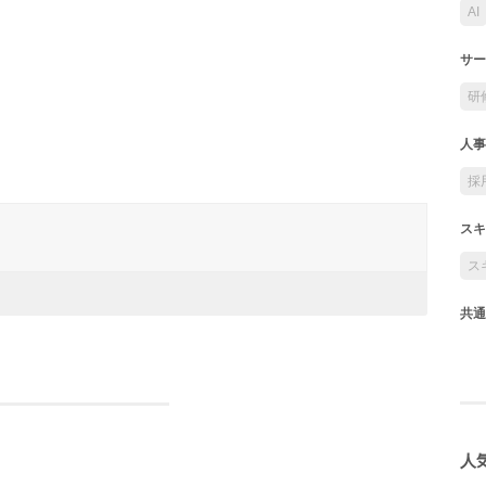
AI
サー
研
人事
採
スキ
ス
共通
人気