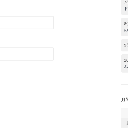
7
ド
8
の
9
1
み
月