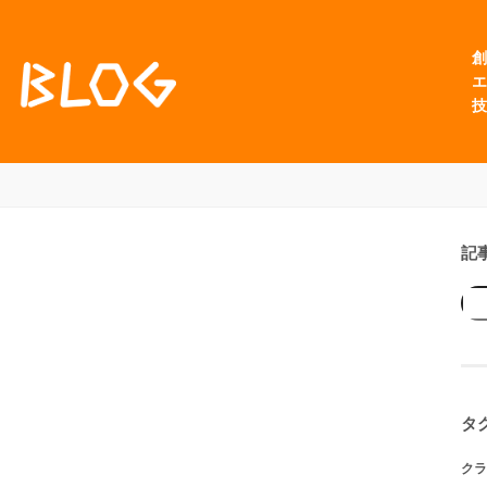
創
エ
技
記
タ
クラ