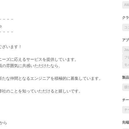
A
クラ
－－－－
ら
コ
－－－－
アプ
ございます！
Ja
フ
ニーズに応えるサービスを提供しています。
モ
員の雰囲気に共感いただけたなら、
製品
新たな仲間となるエンジニアを積極的に募集しています。
環
弊社のことを知っていただけると嬉しいです。
チー
チ
から
先端