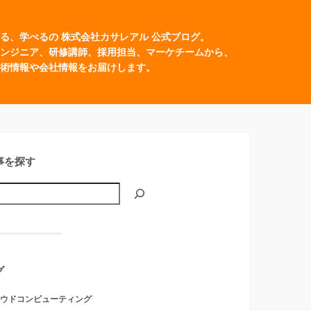
る、学べるの 株式会社カサレアル 公式ブログ。
ンジニア、研修講師、採用担当、マーケチームから、
術情報や会社情報をお届けします。
事を探す
グ
ウドコンピューティング