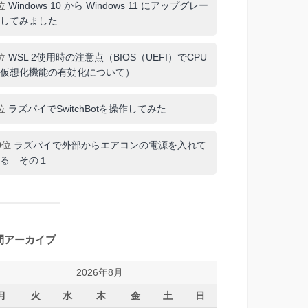
位
Windows 10 から Windows 11 にアップグレー
してみました
位
WSL 2使用時の注意点（BIOS（UEFI）でCPU
仮想化機能の有効化について）
位
ラズパイでSwitchBotを操作してみた
0位
ラズパイで外部からエアコンの電源を入れて
る その１
間アーカイブ
2026年8月
月
火
水
木
金
土
日