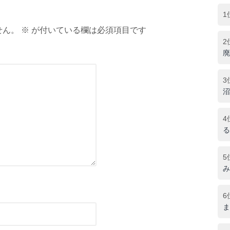
1
ん。 ※ が付いている欄は必須項目です
2
廃
3
沼
4
る
5
み
6
ま