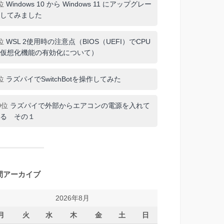
位
Windows 10 から Windows 11 にアップグレー
してみました
位
WSL 2使用時の注意点（BIOS（UEFI）でCPU
仮想化機能の有効化について）
位
ラズパイでSwitchBotを操作してみた
0位
ラズパイで外部からエアコンの電源を入れて
る その１
間アーカイブ
2026年8月
月
火
水
木
金
土
日