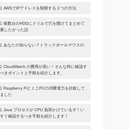
位
AWSでIPアドレスを制限する３つの方法
位
複数台のHDDにドリルで穴を開けてまとめて
棄したかった話
位
あなたの知らない？トラックボールマウスの
位
CloudWatch の費用が高い！そんな時に確認す
べきポイントと手順を紹介します。
位
Raspberry PiとミニPCの消費電力を比較して
ました
位
Java プロセスが CPU 負荷かけているぞ！い
すぐ確認するべき手順を紹介します！