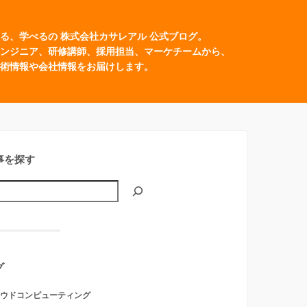
る、学べるの 株式会社カサレアル 公式ブログ。
ンジニア、研修講師、採用担当、マーケチームから、
術情報や会社情報をお届けします。
事を探す
グ
ウドコンピューティング