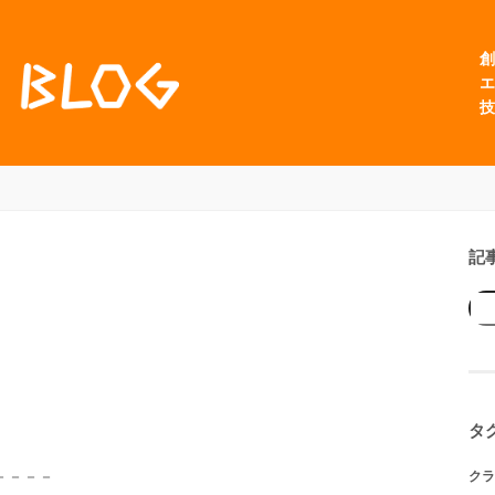
創
エ
技
記
タ
－－－－
クラ