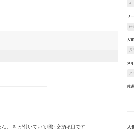
AI
サー
研
人事
採
スキ
ス
共通
人気
ん。 ※ が付いている欄は必須項目です