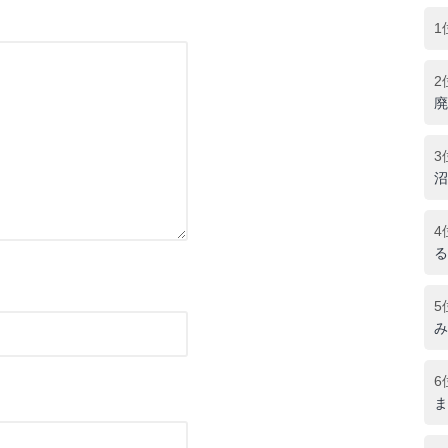
1
2
廃
3
沼
4
る
5
み
6
ま