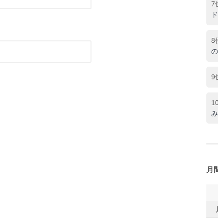
7
ド
8
の
9
1
み
月