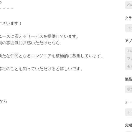
ら
A
－－－－
クラ
ございます！
コ
ニーズに応えるサービスを提供しています。
アプ
員の雰囲気に共感いただけたなら、
Ja
新たな仲間となるエンジニアを積極的に募集しています。
フ
モ
弊社のことを知っていただけると嬉しいです。
製品
環
から
チー
チ
先端