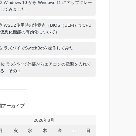
位
Windows 10 から Windows 11 にアップグレー
してみました
位
WSL 2使用時の注意点（BIOS（UEFI）でCPU
仮想化機能の有効化について）
位
ラズパイでSwitchBotを操作してみた
0位
ラズパイで外部からエアコンの電源を入れて
る その１
間アーカイブ
2026年8月
月
火
水
木
金
土
日