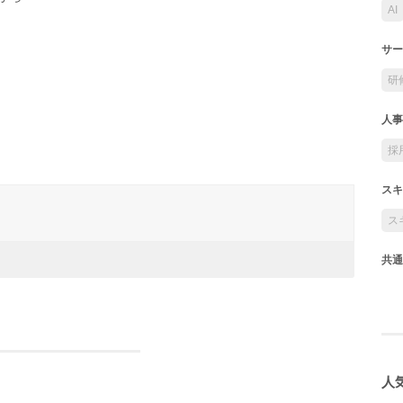
AI
サー
研
人事
採
スキ
ス
共通
人気