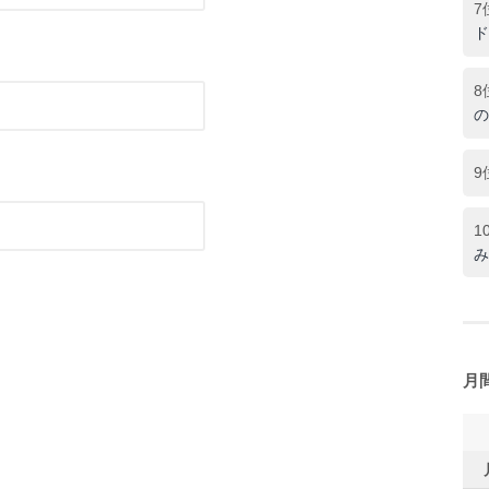
7
ド
8
の
9
1
み
月