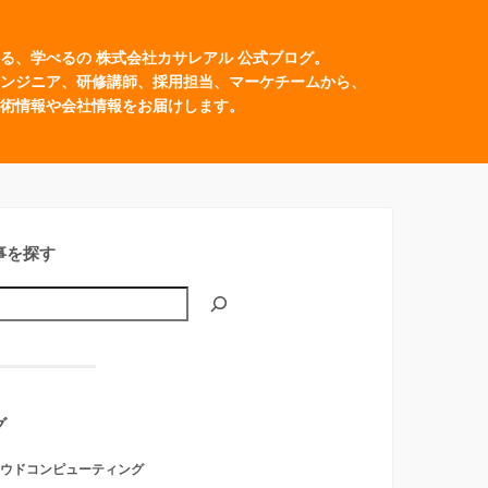
る、学べるの 株式会社カサレアル 公式ブログ。
ンジニア、研修講師、採用担当、マーケチームから、
術情報や会社情報をお届けします。
事を探す
グ
ウドコンピューティング