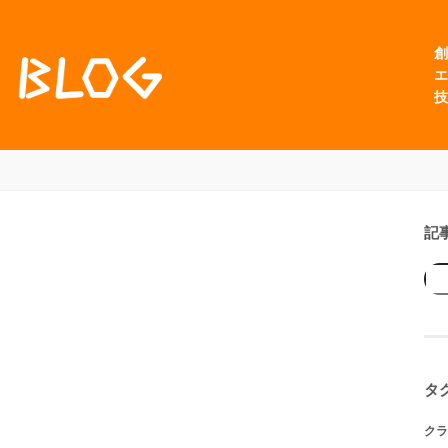
創
エ
技
記
タ
クラ