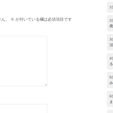
1
ん。 ※ が付いている欄は必須項目です
2
廃
3
沼
4
る
5
み
6
ま