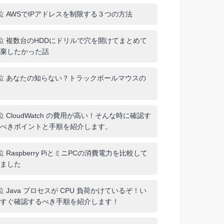
位
AWSでIPアドレスを制限する３つの方法
位
複数台のHDDにドリルで穴を開けてまとめて
棄したかった話
位
あなたの知らない？トラックボールマウスの
位
CloudWatch の費用が高い！そんな時に確認す
べきポイントと手順を紹介します。
位
Raspberry PiとミニPCの消費電力を比較して
ました
位
Java プロセスが CPU 負荷かけているぞ！い
すぐ確認するべき手順を紹介します！