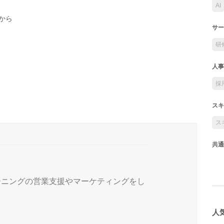
AI
から
サー
研
人事
採
スキ
ス
共通
ーニングの営業支援やマーケティングをし
人気