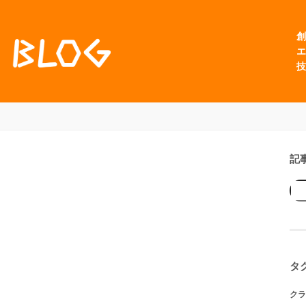
創
エ
技
記
タ
クラ