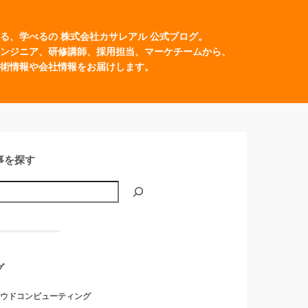
る、学べるの 株式会社カサレアル 公式ブログ。
ンジニア、研修講師、採用担当、マーケチームから、
術情報や会社情報をお届けします。
事を探す
グ
ウドコンピューティング