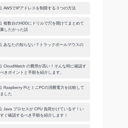
位
AWSでIPアドレスを制限する３つの方法
位
複数台のHDDにドリルで穴を開けてまとめて
棄したかった話
位
あなたの知らない？トラックボールマウスの
位
CloudWatch の費用が高い！そんな時に確認す
べきポイントと手順を紹介します。
位
Raspberry PiとミニPCの消費電力を比較して
ました
位
Java プロセスが CPU 負荷かけているぞ！い
すぐ確認するべき手順を紹介します！