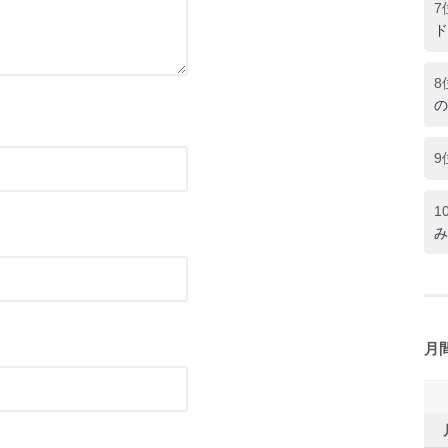
7
ド
8
の
9
1
み
月