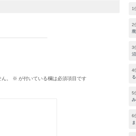
1
2
廃
3
沼
4
る
ん。 ※ が付いている欄は必須項目です
5
み
6
ま