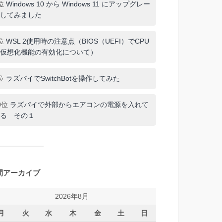
位
Windows 10 から Windows 11 にアップグレー
してみました
位
WSL 2使用時の注意点（BIOS（UEFI）でCPU
仮想化機能の有効化について）
位
ラズパイでSwitchBotを操作してみた
0位
ラズパイで外部からエアコンの電源を入れて
る その１
間アーカイブ
2026年8月
月
火
水
木
金
土
日