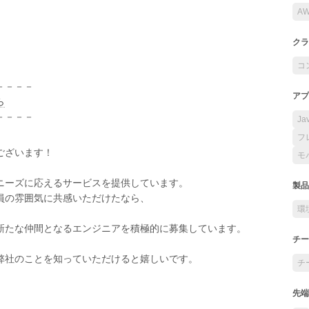
A
クラ
コ
－－－－
アプ
ら
－－－－
Ja
フ
ございます！
モ
ニーズに応えるサービスを提供しています。
製品
員の雰囲気に共感いただけたなら、
環
新たな仲間となるエンジニアを積極的に募集しています。
チー
弊社のことを知っていただけると嬉しいです。
チ
先端