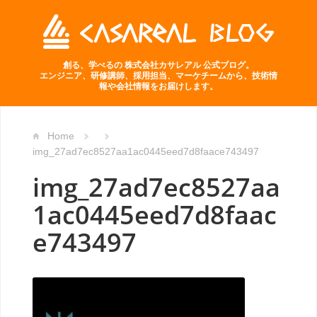
創る、学べるの 株式会社カサレアル 公式ブログ。
エンジニア、研修講師、採用担当、マーケチームから、技術情
報や会社情報をお届けします。
Home
img_27ad7ec8527aa1ac0445eed7d8faace743497
img_27ad7ec8527aa
1ac0445eed7d8faac
e743497