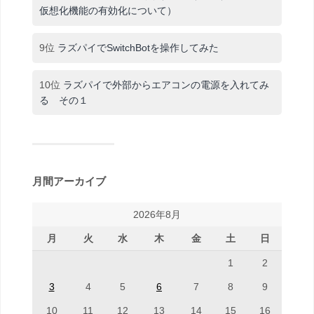
仮想化機能の有効化について）
9位
ラズパイでSwitchBotを操作してみた
10位
ラズパイで外部からエアコンの電源を入れてみ
る その１
月間アーカイブ
2026年8月
月
火
水
木
金
土
日
1
2
3
4
5
6
7
8
9
10
11
12
13
14
15
16