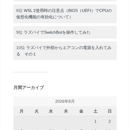
8位
WSL 2使用時の注意点（BIOS（UEFI）でCPUの
仮想化機能の有効化について）
9位
ラズパイでSwitchBotを操作してみた
10位
ラズパイで外部からエアコンの電源を入れてみ
る その１
月間アーカイブ
2026年8月
月
火
水
木
金
土
日
1
2