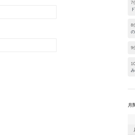
7
ド
8
の
9
1
み
月