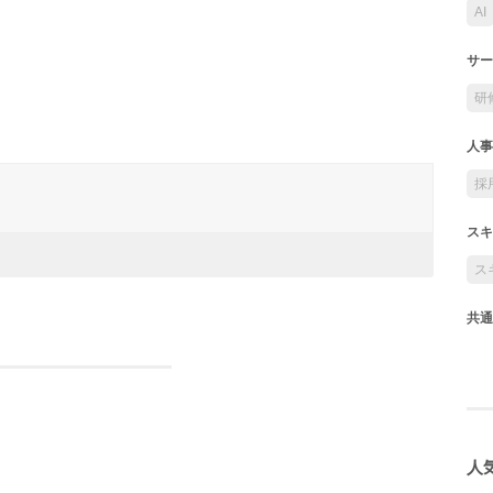
AI
サー
研
人事
採
スキ
ス
共通
人気