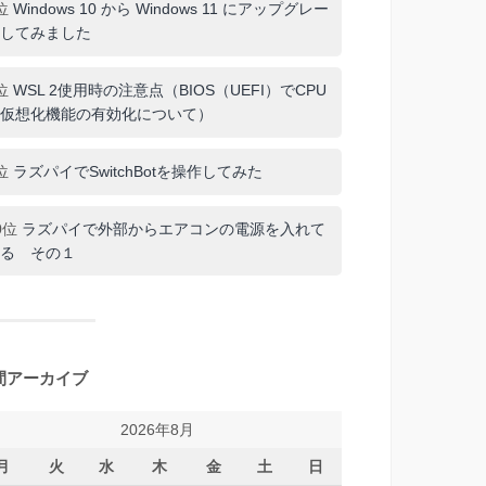
位
Windows 10 から Windows 11 にアップグレー
してみました
位
WSL 2使用時の注意点（BIOS（UEFI）でCPU
仮想化機能の有効化について）
位
ラズパイでSwitchBotを操作してみた
0位
ラズパイで外部からエアコンの電源を入れて
る その１
間アーカイブ
2026年8月
月
火
水
木
金
土
日