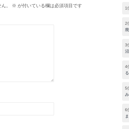
ん。 ※ が付いている欄は必須項目です
1
2
廃
3
沼
4
る
5
み
6
ま