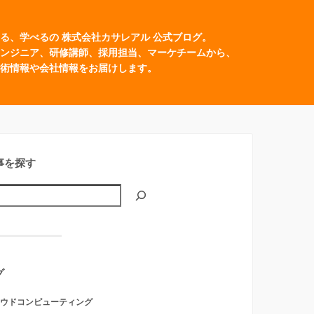
る、学べるの 株式会社カサレアル 公式ブログ。
ンジニア、研修講師、採用担当、マーケチームから、
術情報や会社情報をお届けします。
事を探す
グ
ウドコンピューティング