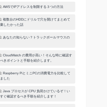
位
AWSでIPアドレスを制限する３つの方法
位
複数台のHDDにドリルで穴を開けてまとめて
棄したかった話
位
あなたの知らない？トラックボールマウスの
位
CloudWatch の費用が高い！そんな時に確認す
べきポイントと手順を紹介します。
位
Raspberry PiとミニPCの消費電力を比較して
ました
位
Java プロセスが CPU 負荷かけているぞ！い
すぐ確認するべき手順を紹介します！