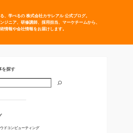
る、学べるの 株式会社カサレアル 公式ブログ。
ンジニア、研修講師、採用担当、マーケチームから、
術情報や会社情報をお届けします。
事を探す
グ
ウドコンピューティング