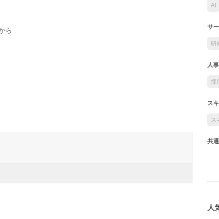
AI
サー
から
研
人事
採
スキ
ス
共通
人気