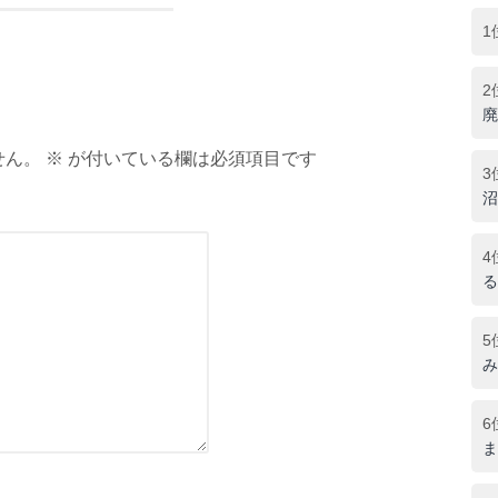
1
2
廃
ん。 ※ が付いている欄は必須項目です
3
沼
4
る
5
み
6
ま