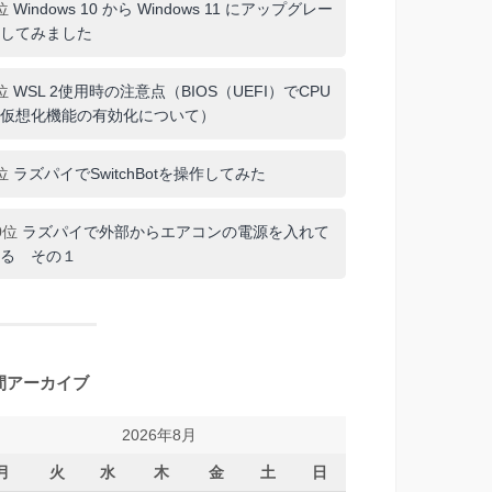
位
Windows 10 から Windows 11 にアップグレー
してみました
位
WSL 2使用時の注意点（BIOS（UEFI）でCPU
仮想化機能の有効化について）
位
ラズパイでSwitchBotを操作してみた
0位
ラズパイで外部からエアコンの電源を入れて
る その１
間アーカイブ
2026年8月
月
火
水
木
金
土
日