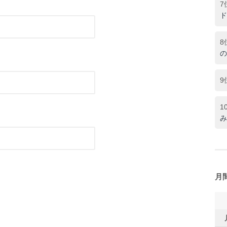
7
ド
8
の
9
1
み
月