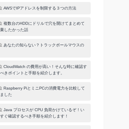
位
AWSでIPアドレスを制限する３つの方法
位
複数台のHDDにドリルで穴を開けてまとめて
棄したかった話
位
あなたの知らない？トラックボールマウスの
位
CloudWatch の費用が高い！そんな時に確認す
べきポイントと手順を紹介します。
位
Raspberry PiとミニPCの消費電力を比較して
ました
位
Java プロセスが CPU 負荷かけているぞ！い
すぐ確認するべき手順を紹介します！