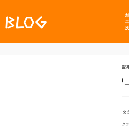
創
エ
技
記
タ
クラ